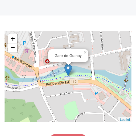
+
−
×
Gare de Granby
Leaflet