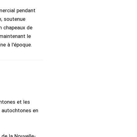
mmercial pendant
e, soutenue
en chapeaux de
 maintenant le
ne à l'époque.
htones et les
x autochtones en
de la Nouvelle-