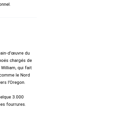
onnel.
main-d’œuvre du
anoës chargés de
William, qui fait
i comme le Nord
ers l’Oregon.
uelque 3.000
es fourrures.