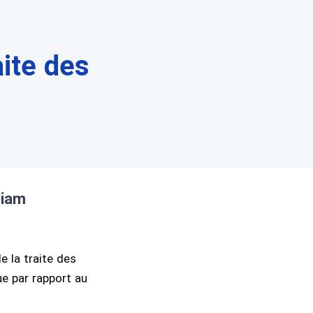
ite des
liam
e la traite des
ue par rapport au