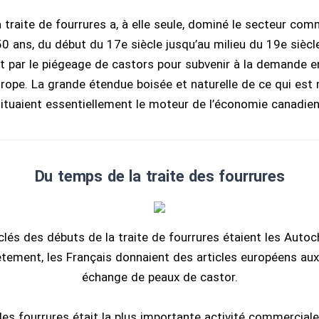
la traite de fourrures a, à elle seule, dominé le secteur co
0 ans, du début du 17e siècle jusqu’au milieu du 19e siècl
t par le piégeage de castors pour subvenir à la demande 
urope. La grande étendue boisée et naturelle de ce qui est
tuaient essentiellement le moteur de l’économie canadien
Du temps de la traite des fourrures
clés des débuts de la traite de fourrures étaient les Autoc
ètement, les Français donnaient des articles européens au
échange de peaux de castor.
s fourrures était la plus importante activité commerciale 