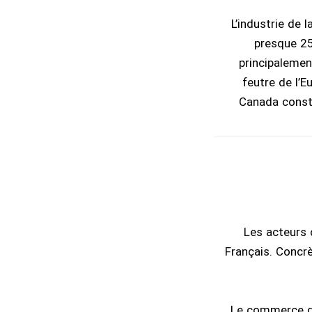
L’industrie de 
presque 25
principalemen
feutre de l’E
Canada consti
Les acteurs 
Français. Concr
Le commerce de