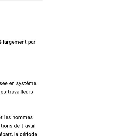
lé largement par
nisée en système.
es travailleurs
 et les hommes
tions de travail
part, la période