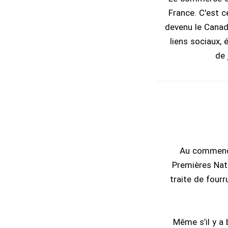
France. C'est c
devenu le Canada
liens sociaux,
de 
Au commencem
Premières Nati
traite de fourr
Même s’il y a