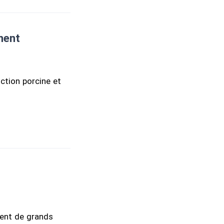
inent
uction porcine et
rent de grands