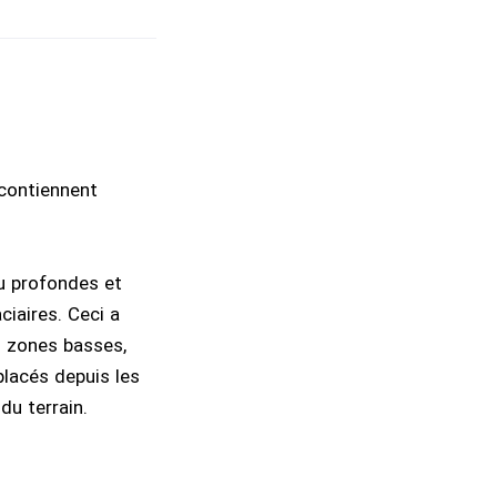
 contiennent
peu profondes et
iaires. Ceci a
es zones basses,
placés depuis les
du terrain.