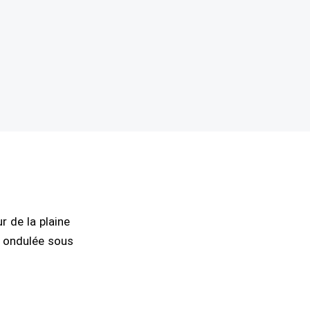
s
r de la plaine
t ondulée sous