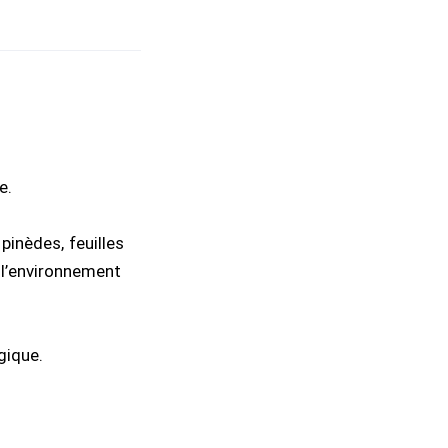
e.
pinèdes, feuilles
 l’environnement
gique.