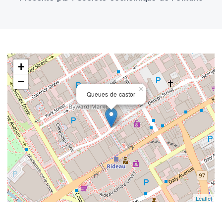
+
−
×
Queues de castor
Leaflet