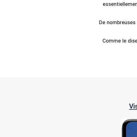
essentiellemen
De nombreuses st
Comme le disen
Vi