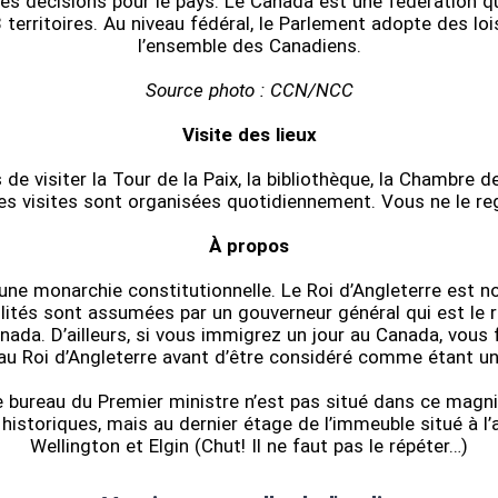
des décisions pour le pays. Le Canada est une fédération q
 territoires. Au niveau fédéral, le Parlement adopte des lo
l’ensemble des Canadiens.
Source photo : CCN/NCC
Visite des lieux
 de visiter la Tour de la Paix, la bibliothèque, la Chambre
des visites sont organisées quotidiennement. Vous ne le re
À propos
ne monarchie constitutionnelle. Le Roi d’Angleterre est no
lités sont assumées par un gouverneur général qui est le 
da. D’ailleurs, si vous immigrez un jour au Canada, vous 
au Roi d’Angleterre avant d’être considéré comme étant un
 le bureau du Premier ministre n’est pas situé dans ce magn
historiques, mais au dernier étage de l’immeuble situé à l’
Wellington et Elgin (Chut! Il ne faut pas le répéter…)