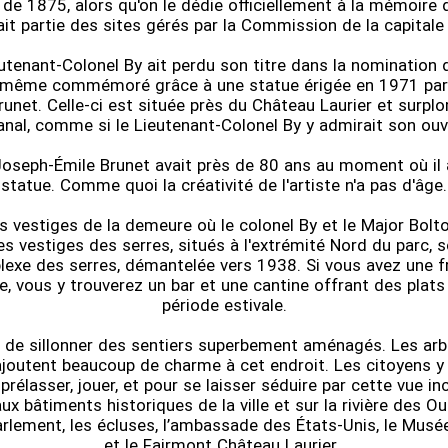
de 1875, alors qu'on le dédie officiellement à la mémoire 
ait partie des sites gérés par la Commission de la capitale 
utenant-Colonel By ait perdu son titre dans la nomination d
 même commémoré grâce à une statue érigée en 1971 par 
unet. Celle-ci est située près du Château Laurier et surpl
anal, comme si le Lieutenant-Colonel By y admirait son ouv
Joseph-Émile Brunet avait près de 80 ans au moment où il a
statue. Comme quoi la créativité de l'artiste n'a pas d'âge.
es vestiges de la demeure où le colonel By et le Major Bolt
 vestiges des serres, situés à l'extrémité Nord du parc, so
lexe des serres, démantelée vers 1938. Si vous avez une fr
le, vous y trouverez un bar et une cantine offrant des plats
période estivale.
 de sillonner des sentiers superbement aménagés. Les ar
 ajoutent beaucoup de charme à cet endroit. Les citoyens y
 prélasser, jouer, et pour se laisser séduire par cette vue 
aux bâtiments historiques de la ville et sur la rivière des O
arlement, les écluses, l’ambassade des États-Unis, le Musé
et le Fairmont Château Laurier.