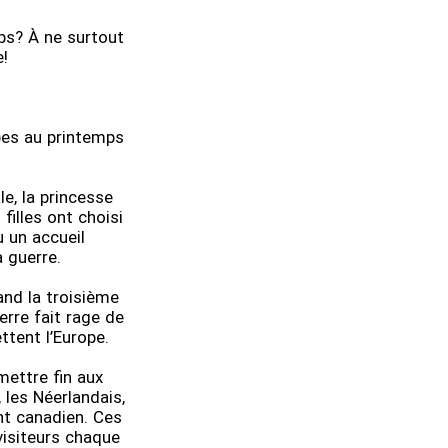
mps? À ne surtout
!
pes au printemps
e, la princesse
filles ont choisi
u un accueil
a guerre.
and la troisième
uerre fait rage de
ttent l’Europe.
mettre fin aux
les Néerlandais,
nt canadien. Ces
 visiteurs chaque