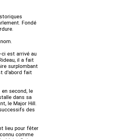
istoriques
arlement. Fondé
erdure.
e nom.
ci est arrivé au
deau, il a fait
taire surplombant
st d'abord fait
 en second, le
stalle dans sa
, le Major Hill.
successifs des
t lieu pour fêter
 reconnu comme