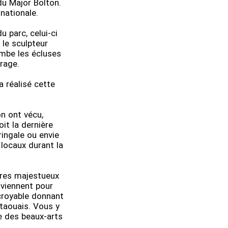
du Major Bolton.
nationale.
u parc, celui-ci
le sculpteur
ombe les écluses
rage.
 réalisé cette
on ont vécu,
it la dernière
ingale ou envie
 locaux durant la
bres majestueux
 viennent pour
incroyable donnant
utaouais. Vous y
e des beaux-arts