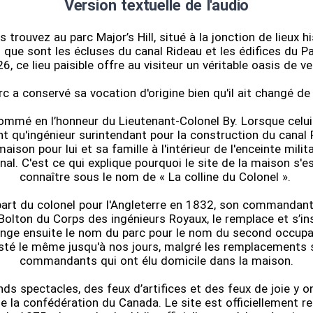
Version textuelle de l'audio
 trouvez au parc Major’s Hill, situé à la jonction de lieux h
que sont les écluses du canal Rideau et les édifices du P
6, ce lieu paisible offre au visiteur un véritable oasis de v
rc a conservé sa vocation d'origine bien qu'il ait changé d
nommé en l’honneur du Lieutenant-Colonel By. Lorsque celui-
t qu'ingénieur surintendant pour la construction du canal Ri
aison pour lui et sa famille à l'intérieur de l'enceinte mili
nal. C'est ce qui explique pourquoi le site de la maison s'e
connaître sous le nom de « La colline du Colonel ».
part du colonel pour l'Angleterre en 1832, son commandant
Bolton du Corps des ingénieurs Royaux, le remplace et s’in
ge ensuite le nom du parc pour le nom du second occupant
sté le même jusqu'à nos jours, malgré les remplacements 
commandants qui ont élu domicile dans la maison.
ds spectacles, des feux d’artifices et des feux de joie y on
de la confédération du Canada. Le site est officiellement