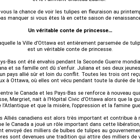
vous la chance de voir les tulipes en fleuraison au printe
pas manquer si vous êtes là en cette saison de renaissance
Un véritable conte de princesse…
laquelle la Ville d’Ottawa est entièrement parsemée de tuli
est un véritable conte de princesse.
ys-Bas ont été envahis pendant la Seconde Guerre mondial
ana et sa famille ont dû s’enfuir. Juliana et ses deux jeunes 
un pays allié sûr et loin du conflit. Toutes les trois ont reç
ux à Ottawa, où elles ont vécu pendant toute la durée de l
n entre le Canada et les Pays-Bas se renforce à nouveau qu
esse, Margriet, nait à l’Hôpital Civic d’Ottawa alors que la g
e l’Atlantique et que la misère, l’oppression et la famine gue
s Alliés canadiens est alors très important et contribue à 
le Canada a joué un rôle important dans cette libération, 
ont envoyé des milliers de bulbes de tulipes au gouverneme
ères sont devenues une tradition qui attire des milliers de