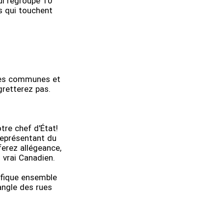
ui regroupe 10
is qui touchent
 des communes et
gretterez pas.
tre chef d'État!
représentant du
ferez allégeance,
 vrai Canadien.
ifique ensemble
angle des rues