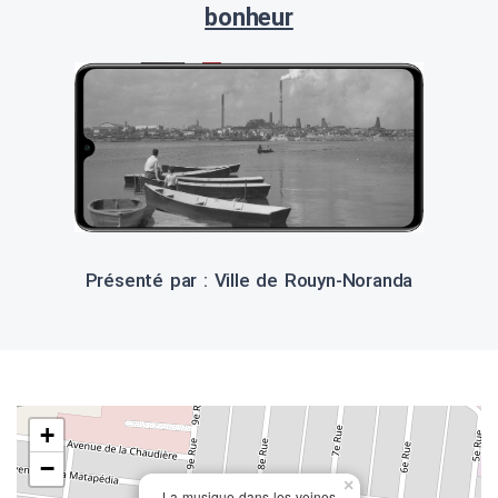
bonheur
Présenté par : Ville de Rouyn-Noranda
+
−
×
La musique dans les veines