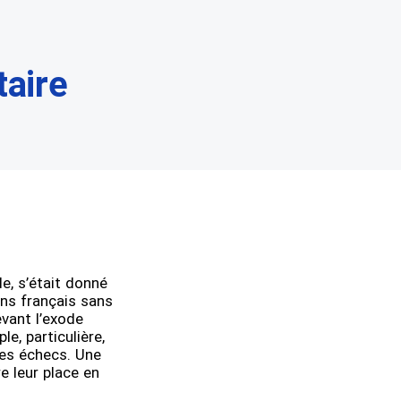
taire
le, s’était donné
ens français sans
vant l’exode
e, particulière,
ses échecs. Une
re leur place en