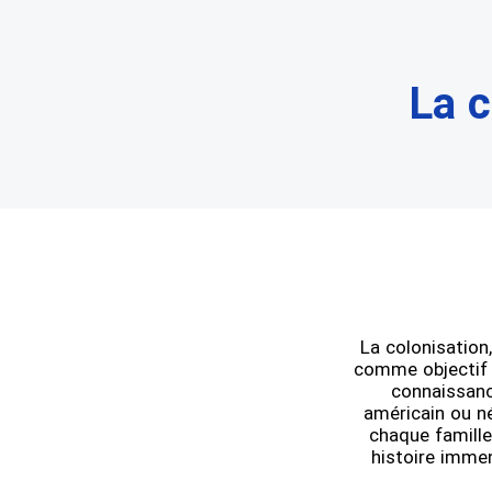
La c
La colonisation,
comme objectif d
connaissanc
américain ou né
chaque famille
histoire immens