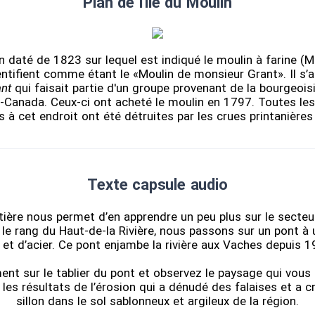
Plan de l'ile du Moulin
an daté de 1823 sur lequel est indiqué le moulin à farine (Mi
entifient comme étant le «Moulin de monsieur Grant». Il s’a
ant
qui faisait partie d'un groupe provenant de la bourgeoi
s-Canada. Ceux-ci ont acheté le moulin en 1797. Toutes les
 à cet endroit ont été détruites par les crues printanière
Texte capsule audio
tière nous permet d’en apprendre un peu plus sur le secteu
 le rang du Haut-de-la Rivière, nous passons sur un pont à u
 et d’acier. Ce pont enjambe la rivière aux Vaches depuis 
ent sur le tablier du pont et observez le paysage qui vous
les résultats de l’érosion qui a dénudé des falaises et a 
sillon dans le sol sablonneux et argileux de la région.