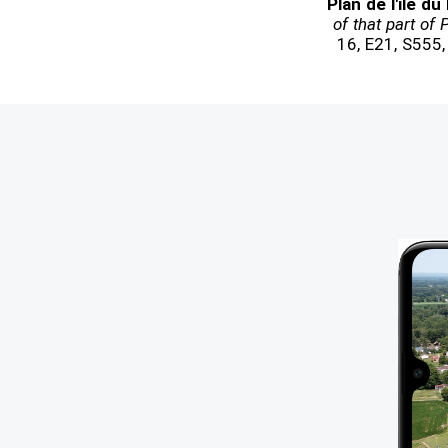
Plan de l'ile du
of that part of 
16, E21, S555,