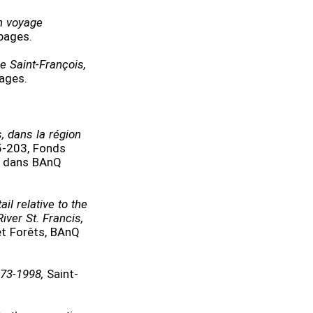
n voyage
pages.
re Saint-François,
ages.
s, dans la région
75-203, Fonds
, dans BAnQ
ail relative to the
River St. Francis,
et Forêts, BAnQ
673-1998,
Saint-