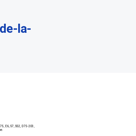
de-la-
75, E6, S7, SS2, D75-203,
e.