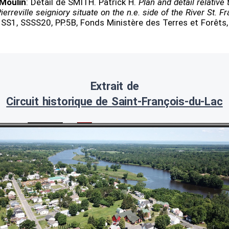
 Moulin
: Détail de SMITH. Patrick H.
Plan and detail relative
Pierreville seigniory situate on the n.e. side of the River St. F
 SS1, SSSS20, PP.5B, Fonds Ministère des Terres et Forêt
Extrait de
Circuit historique de Saint-François-du-Lac