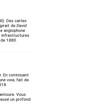
ll). Des cartes
girait de
David
sie anglophone
 infrastructures
s de 1880.
r. En continuant
ne voie, fait de
1918.
 entoure. Vous
creusé un profond