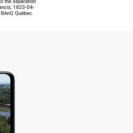
 to the separation
rancis,
1823-04-
s, BAnQ Québec.