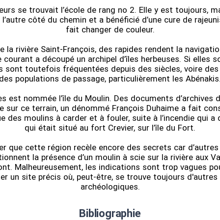
eurs se trouvait l’école de rang no 2. Elle y est toujours, ma
’autre côté du chemin et a bénéficié d’une cure de rajeuni
fait changer de couleur.
e la rivière Saint-François, des rapides rendent la navigat
 courant a découpé un archipel d’îles herbeuses. Si elles s
es sont toutefois fréquentées depuis des siècles, voire des 
des populations de passage, particulièrement les Abénakis
les est nommée l’île du Moulin. Des documents d’archives
ue sur ce terrain, un dénommé François Duhaime a fait cons
ue des moulins à carder et à fouler, suite à l’incendie qui a 
qui était situé au fort Crevier, sur l’île du Fort.
rier que cette région recèle encore des secrets car d’autr
ionnent la présence d’un moulin à scie sur la rivière aux V
nt. Malheureusement, les indications sont trop vagues po
fier un site précis où, peut-être, se trouve toujours d'autres
archéologiques.
Bibliographie