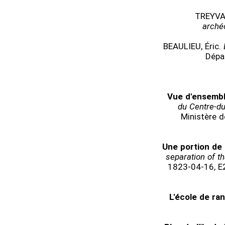
TREYVAU
arché
BEAULIEU, Éric.
Dépa
Vue d'ensembl
du Centre-d
Ministère 
Une portion de 
separation of tha
1823-04-16, E2
L'école de ra