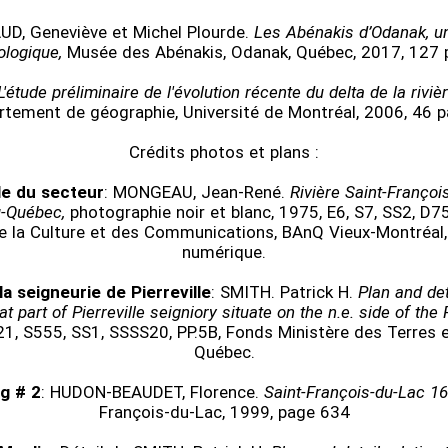
D, Geneviève et Michel Plourde.
Les Abénakis d’Odanak, u
ologique,
Musée des Abénakis, Odanak, Québec, 2017, 127 
L'étude préliminaire de l'évolution récente du delta de la riviè
rtement de géographie, Université de Montréal, 2006, 46 p
Crédits photos et plans :
e du secteur
: MONGEAU, Jean-René.
Rivière Saint-Françoi
u-Québec,
photographie noir et blanc, 1975, E6, S7, SS2, D
de la Culture et des Communications, BAnQ Vieux-Montréal
numérique.
la seigneurie de Pierreville
: SMITH. Patrick H.
Plan and det
t part of Pierreville seigniory situate on the n.e. side of the 
1, S555, SS1, SSSS20, PP.5B, Fonds Ministère des Terres 
Québec.
ng # 2
: HUDON-BEAUDET, Florence.
Saint-François-du-Lac 1
François-du-Lac, 1999, page 634