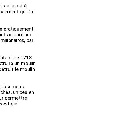
is elle a été
ssement qui l’a
ion pratiquement
ont aujourd’hui
millénaires, par
.
 datant de 1713
truire un moulin
détruit le moulin
es documents
aches, un peu en
ur permettre
 vestiges