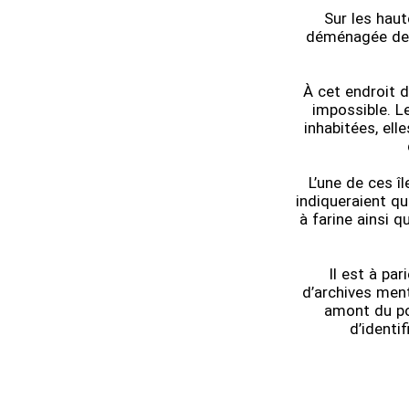
Sur les haut
déménagée de l
À cet endroit d
impossible. Le
inhabitées, ell
L’une de ces î
indiqueraient q
à farine ainsi q
Il est à pa
d’archives ment
amont du po
d’identi