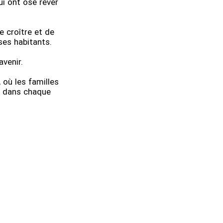
ui ont osé rêver
 croître et de
 ses habitants.
avenir.
 où les familles
ur dans chaque