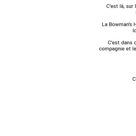
C'est là, su
La Bowman's Ho
l
C'est dans 
compagnie et le
C