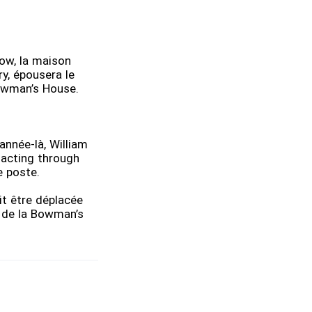
ow, la maison
y, épousera le
Bowman’s House.
nnée-là, William
g acting through
e poste.
it être déplacée
u de la Bowman’s