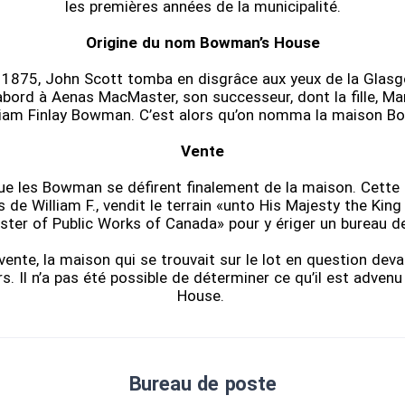
les premières années de la municipalité.
Origine du nom Bowman’s House
 1875, John Scott tomba en disgrâce aux yeux de la Glasg
abord à Aenas MacMaster, son successeur, dont la fille, Mar
lliam Finlay Bowman. C’est alors qu’on nomma la maison 
Vente
ue les Bowman se défirent finalement de la maison. Cette a
 de William F., vendit le terrain «unto His Majesty the Kin
ister of Public Works of Canada» pour y ériger un bureau d
 vente, la maison qui se trouvait sur le lot en question deva
rs. Il n’a pas été possible de déterminer ce qu’il est adven
House.
Bureau de poste