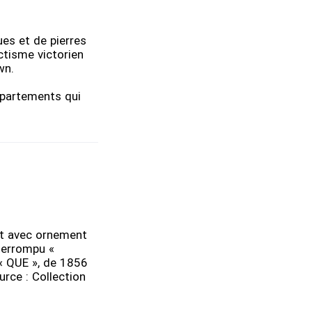
es et de pierres
ctisme victorien
own.
appartements qui
rt avec ornement
nterrompu «
 « QUE », de 1856
rce : Collection