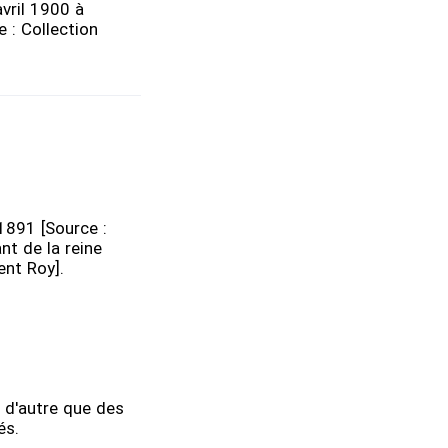
vril 1900 à
e : Collection
1891 [Source :
t de la reine
ent Roy].
n d'autre que des
lés.