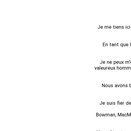
Je me tiens ic
En tant que f
Je ne peux m'
valeureux hommes
Nous avons br
Je suis fier d
Bowman, MacMast