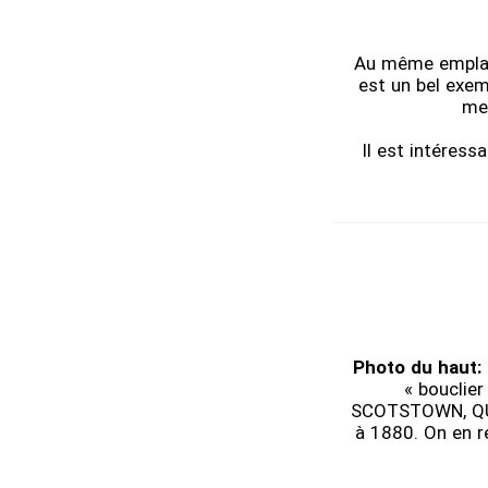
Au même emplace
est un bel exem
mes
Il est intéress
Photo du haut:
« bouclier
SCOTSTOWN, QUE »
à 1880. On en r