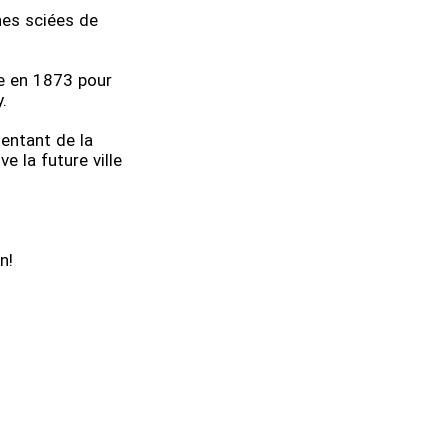
hes sciées de
.
ée en 1873 pour
y.
entant de la
 la future ville
n!