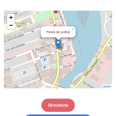
+
−
×
Palais de justice
Leaflet
Directions