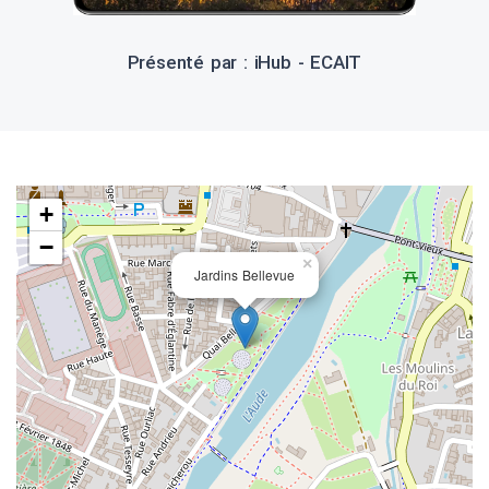
Présenté par : iHub - ECAIT
+
−
×
Jardins Bellevue