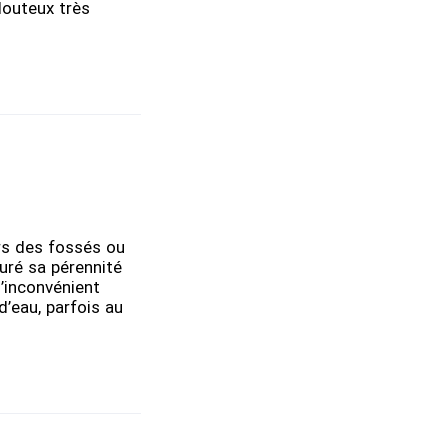
llouteux très
rs des fossés ou
suré sa pérennité
d’inconvénient
’eau, parfois au