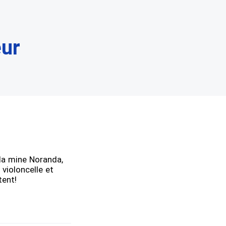
eur
 la mine Noranda,
 violoncelle et
tent!