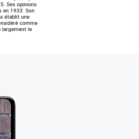
5. Ses opinions
is en 1933. Son
i établit une
 considéré comme
e largement le