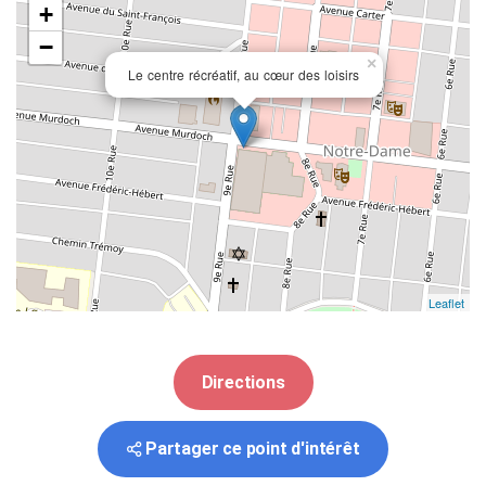
+
−
×
Le centre récréatif, au cœur des loisirs
Leaflet
Directions
Partager ce point d'intérêt