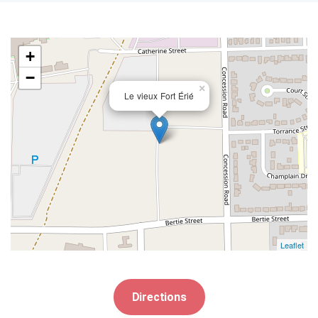
+
−
×
Le vieux Fort Érié
Leaflet
Directions