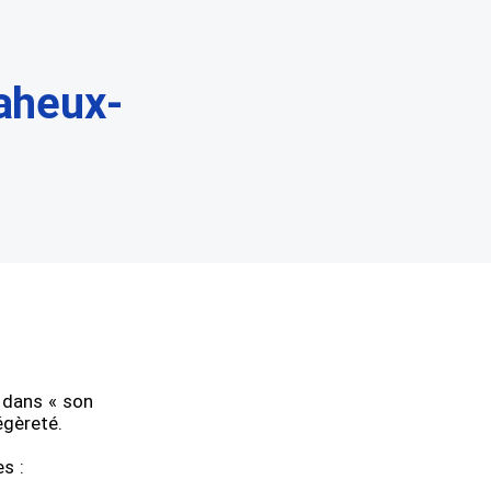
aheux-
e dans « son
égèreté.
es :