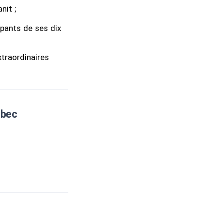
nit ;
ipants de ses dix
xtraordinaires
ébec