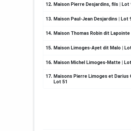
Vous pouvez, si désiré, être guidé par
12.
Maison Pierre Desjardins, fils | Lot
dans le coin supérieur droit de la car
vous évitera d'avoir à regarder votr
13.
Maison Paul-Jean Desjardins | Lot 
Bonnes découvertes !
14.
Maison Thomas Robin dit Lapointe 
15.
Maison Limoges-Ayet dit Malo | Lo
CRÉDITS
16.
Maison Michel Limoges-Matte | Lot
Produit par la Société du patrimoine
Avec la participation financière de l
17.
Maisons Pierre Limoges et Darius 
fêtes du 350e anniversaire de Terre
Lot 51
la Ville de Terrebonne et M. Pierre F
ministre de l’Économie, de l’Innovati
économique régional à l'Assemblée 
RECHERCHE
Elaine Ayotte, Claude Blouin, Norman