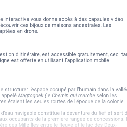
arte interactive vous donne accès à des capsules vidéo
découvrir ces bijoux de maisons ancestrales. Les
aptées en drone.
estion d'itinéraire, est accessible gratuitement, ceci ta
ligne est offerte en utilisant l'application mobile
e structurer l’espace occupé par l'humain dans la vallé
, appelé
Magtogoek (
le
Chemin qui marche
selon les
res étaient les seules routes de l'époque de la colonie.
 d’eau navigable constitue la devanture du fief et sert 
u aux occupants de la première rangée de concessions. I
vière des Mille Îles entre le fleuve et le lac des Deux-