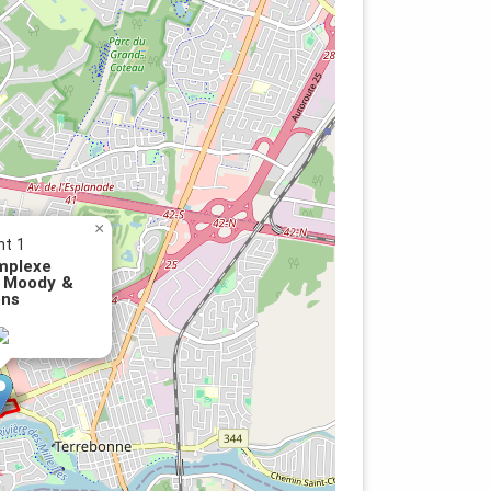
feu
de
×
nt 1
mplexe
 Moody &
ns
à