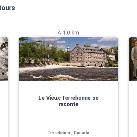
tours
À 1.0 km
 Ouimet
Le Vieux‑Terrebonne se
raconte
VISUELLE
Terrebonne, Canada