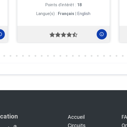
Points d'intérêt :
18
Langue(s) :
Français
|
English
re de Terrebonne (SPHT) (2023)
ication
Accueil
F
Circuits
On
®