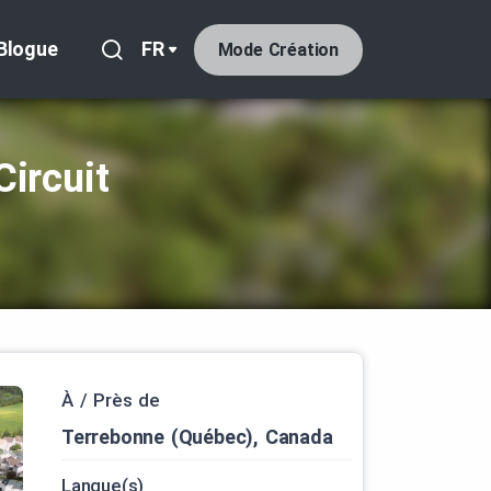
Blogue
FR
Mode Création
Circuit
À / Près de
Terrebonne (Québec), Canada
Langue(s)