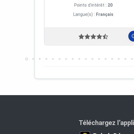
YUL Médias (Daniel Guérin)
Points d'intérêt :
20
Langue(s) :
Français
ENREGISTREMENT STUDIO
YUL Médias
MONTAGE EN LIGNE
Claude Blouin
COORDINATION
Claude Blouin, Normand Brière
PRODUCTION
Société du patrimoine et de l’histoi
[email protected]
Téléchargez l’appl
REMERCIEMENTS