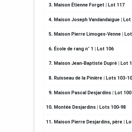
Charles Basset de Vauvilliers. Quelqu
3.
Maison Étienne Forget | Lot 117
personnes, dont 48 enfants.
Dix ans plus tard, Louis Lepage achè
4.
Maison Joseph Vandandaigue | Lot
et lieu et 9 habitants non-résidents le
sont établis entre la seigneurie de La
5.
Maison Pierre Limoges-Venne | Lot
la Pointe-aux-Pins, à l’ouest.
6.
École de rang n° 1 | Lot 106
Il faut attendre 1723 pour que le rest
compte près de 50 terres.
7.
Maison Jean-Baptiste Dupré | Lot 
À SAVOIR
8.
Ruisseau de la Pinière | Lots 103-1
Le trajet suggéré s’effectue d’Est en 
Côte de Terrebonne. Le parcours com
vélo.
9.
Maison Pascal Desjardins | Lot 100
Vous êtes prié de respecter la vie p
10.
Montée Desjardins | Lots 100-98
ancestrales de ce circuit.
11.
Maison Pierre Desjardins, père | Lo
Soyez prudents! Évitez de traverser 