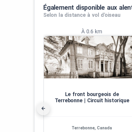
CONCEPTION
Également disponible aux alen
Selon la distance à vol d'oiseau
Claude Blouin et Normand Brière
TEXTES
À 0.6 km
Élaine Ayotte, Claude Blouin et Yvon
RÉVISION
Normand Brière
NARRATION
Élaine Ayotte, Cassandra Smith
Le front bourgeois de
Terrebonne | Circuit historique
MUSIQUE
Olivier B. Brault, violoniste baroque
CONCEPTION ET CAPTATION AUDIO
Terrebonne, Canada