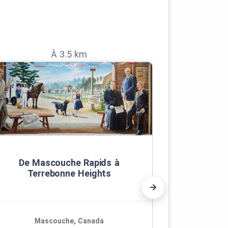
À 3.5 km
De Mascouche Rapids à
Sur la 
Terrebonne Heights
Mascouche, Canada
Ma