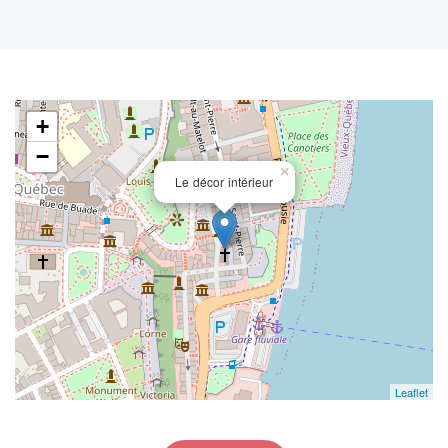
+
−
×
Le décor intérieur
Leaflet