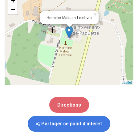
+
−
×
Hermine Malouin-Lefebvre
Leaflet
Directions
Partager ce point d'intérêt