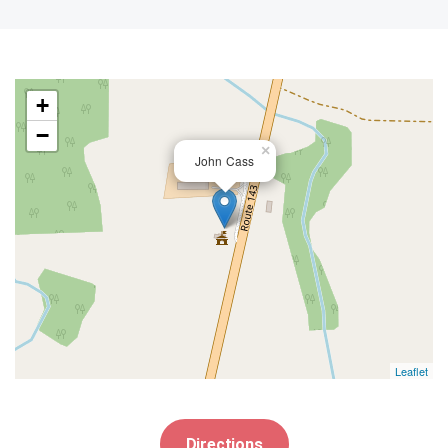
+
−
×
John Cass
Leaflet
Directions