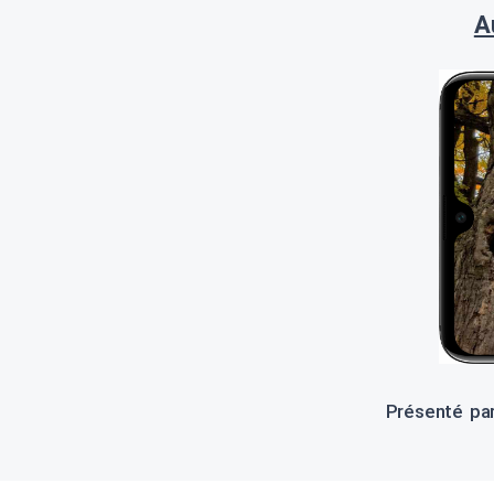
A
Présenté par