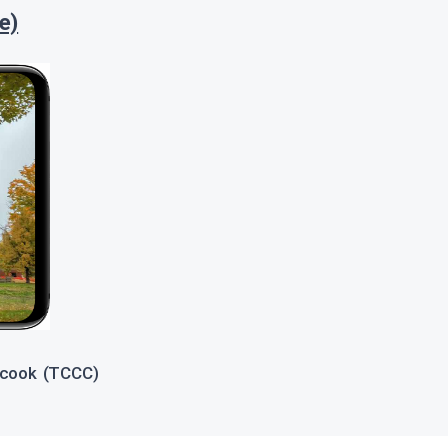
e)
ticook (TCCC)