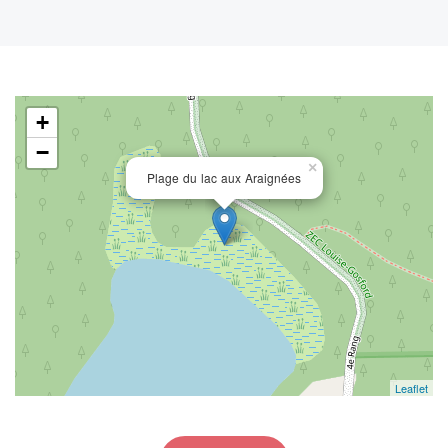
+
−
×
Plage du lac aux Araignées
Leaflet