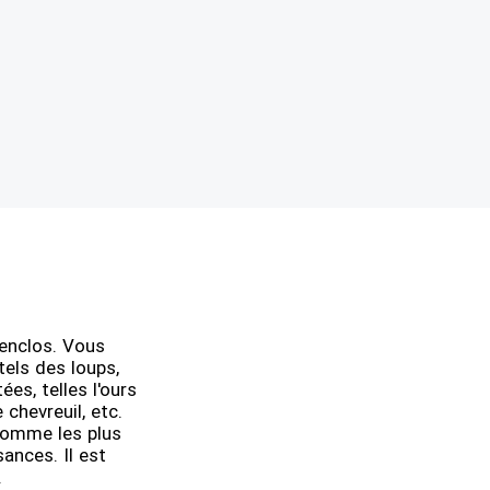
enclos. Vous
els des loups,
es, telles l'ours
e chevreuil, etc.
comme les plus
ances. Il est
.