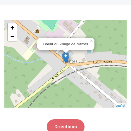
+
−
×
Coeur du village de Nantes
Leaflet
Directions