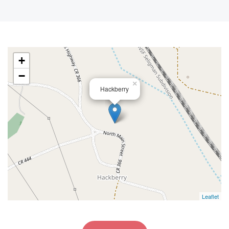
+
−
×
Hackberry
Leaflet