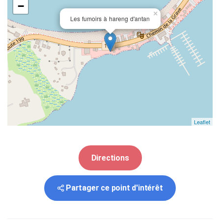
−
×
Les fumoirs à hareng d'antan
Leaflet
Directions
Partager ce point d'intérêt