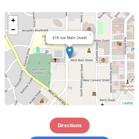
+
−
×
416 rue Main Ouest
Leaflet
Directions