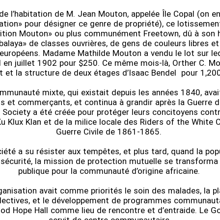
 de l’habitation de M. Jean Mouton, appelée Île Copal (on en
ation» pour désigner ce genre de propriété), ce lotissemen
tion Mouton» ou plus communément Freetown, dû à son h
mbalaya» de classes ouvrières, de gens de couleurs libres 
européens. Madame Mathilde Mouton a vendu le lot sur lequ
 en juillet 1902 pour $250. Ce même mois-là, Orther C. Mo
t et la structure de deux étages d’Isaac Bendel pour 1,20
mmunauté mixte, qui existait depuis les années 1840, ava
ns et commerçants, et continua à grandir après la Guerre 
 Society a été créée pour protéger leurs concitoyens contr
u Klux Klan et de la milice locale des Riders of the White C
Guerre Civile de 1861-1865.
iété a su résister aux tempêtes, et plus tard, quand la pop
sécurité, la mission de protection mutuelle se transforma
publique pour la communauté d’origine africaine.
ganisation avait comme priorités le soin des malades, la pl
llectives, et le développement de programmes communautai
ood Hope Hall comme lieu de rencontre et d’entraide. Le G