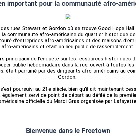
ien important pour la communauté afro-améri
n des rues Stewart et Gordon où se trouve Good Hope Hall a
 la communauté afro-américaine du quartier historique d
entouré d'entreprises afro-américaines et des maisons d'ém
afro-américains et était un lieu public de rassemblement.
s principaux de l'enquête sur les ressources historiques d
ouper public hebdomadaire dans la rue, ouvert à toutes les
s, était parrainé par des dirigeants afro-américains au co
Gordon.
s'est poursuivi au 21e siècle, bien qu'il ait maintenant ces
a également servi de point de départ au défilé de la premiè
américaine officielle du Mardi Gras organisée par Lafayette
Bienvenue dans le Freetown