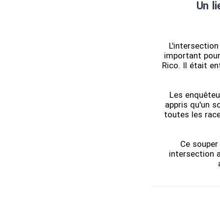
Un l
L'intersectio
important pour
Rico. Il était 
Les enquêteur
appris qu'un s
toutes les race
Ce souper 
intersection 