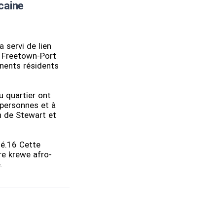
caine
 servi de lien
e Freetown-Port
inents résidents
u quartier ont
 personnes et à
in de Stewart et
sé.16 Cette
re krewe afro-
.