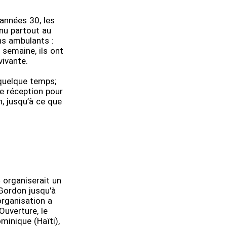
années 30, les
nu partout au
ns ambulants :
 semaine, ils ont
vivante.
quelque temps;
de réception pour
, jusqu’à ce que
» organiserait un
Gordon jusqu'à
organisation a
Ouverture, le
minique (Haïti),