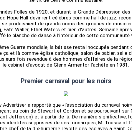
servit de centre communautaire.
nnées Folles de 1920, et durant la Grande Dépression des 
od Hope Hall devinrent célèbres comme hall de jazz, recon
ù se produisaient de grands noms des groupes de musicie
 Fats Waller, Ethel Waters et bien d'autres. Semaine après
fé le planche de danse à l’intérieur de cette communauté 
ième Guerre mondiale, la bâtisse resta inoccupée pendant 
sée ça et là comme église catholique, salon de babier, salle 
lusieurs fois revendue à des hommes d’affaires de la région
le cabinet d’avocat de Glenn Armentor l’achète en 1981.
Premier carnaval pour les noirs
y Advertiser a rapporté que «l'association du carnaval noir
çant au coin de Stewart et Gordon et se poursuivant sur 
nt Jefferson) et à partir de là. De manière significative, l'
les identités supposées de ses monarques, M. Toussaint L'
bre chef de la dix-huitième révolte des esclaves à Saint Do