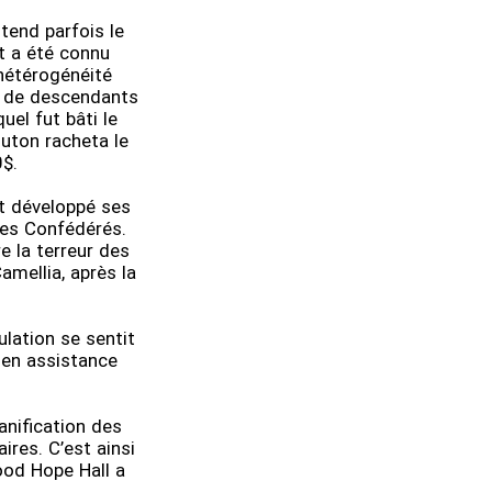
tend parfois le
t a été connu
étérogénéité
et de descendants
el fut bâti le
uton racheta le
0$.
it développé ses
des Confédérés.
e la terreur des
amellia, après la
ulation se sentit
 en assistance
anification des
res. C’est ainsi
ood Hope Hall a