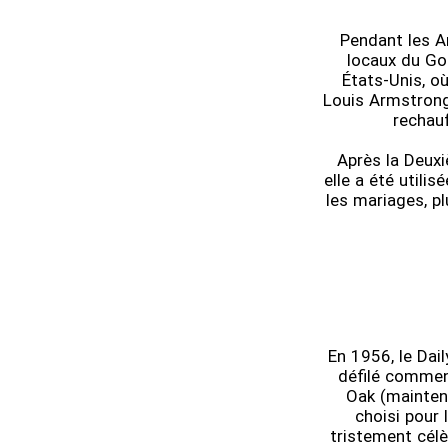
Pendant les A
locaux du Go
États-Unis, o
Louis Armstrong,
rechauf
Après la Deux
elle a été utili
les mariages, p
En 1956, le Dail
défilé commen
Oak (maintena
choisi pour 
tristement célè