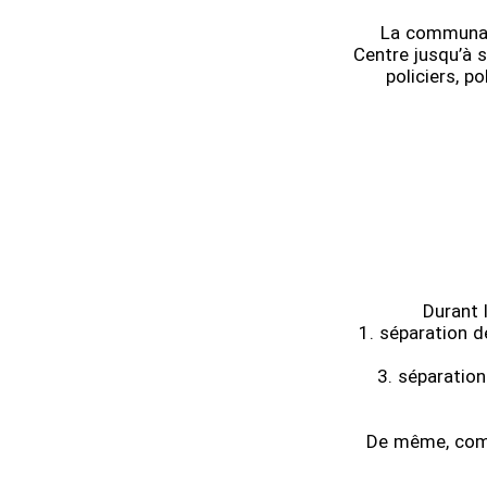
La communaut
Centre jusqu’à 
policiers, p
Durant 
1. séparation d
3. séparation
De même, comm