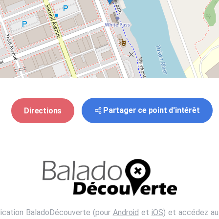
Partager ce point d'intérêt
Directions
lication BaladoDécouverte (pour
Android
et
iOS
) et accédez au