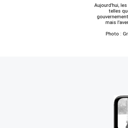
Aujourd’hui, le
telles q
gouvernements 
mais l’ave
Photo : G