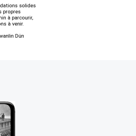
ndations solides
s propres
in à parcourir,
ns à venir.
wanlin Dün