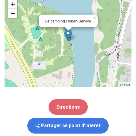
+
−
×
Le camping Robert-Service
Leaflet
Directions
Partager ce point d'intérêt