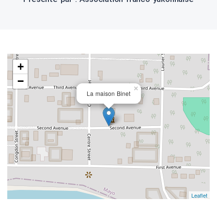
+
−
×
La maison Binet
Leaflet