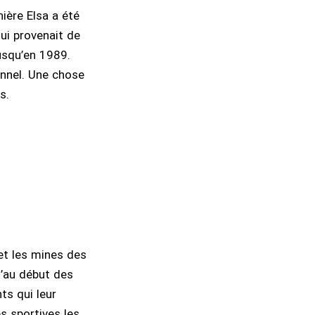
ière Elsa a été
ui provenait de
jusqu’en 1989.
ionnel. Une chose
s.
 et les mines des
u’au début des
ts qui leur
és sportives les