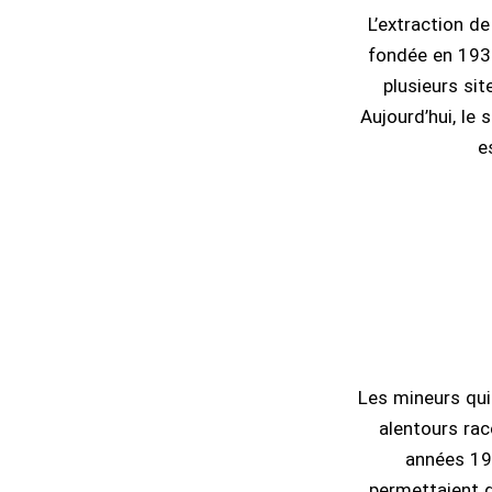
L’extraction d
fondée en 1935
plusieurs sit
Aujourd’hui, le 
e
Les mineurs qui 
alentours rac
années 198
permettaient d’