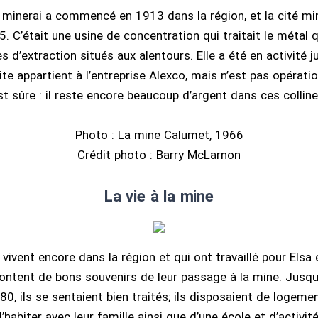
e minerai a commencé en 1913 dans la région, et la cité min
. C’était une usine de concentration qui traitait le métal q
es d’extraction situés aux alentours. Elle a été en activité 
site appartient à l’entreprise Alexco, mais n’est pas opérat
st sûre : il reste encore beaucoup d’argent dans ces colline
Photo : La mine Calumet, 1966
Crédit photo : Barry McLarnon
La vie à la mine
vivent encore dans la région et qui ont travaillé pour Elsa
ontent de bons souvenirs de leur passage à la mine. Jusq
0, ils se sentaient bien traités; ils disposaient de logemen
habiter avec leur famille ainsi que d’une école et d’activit