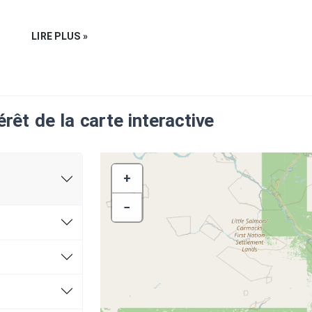
LIRE PLUS »
)
érêt de la carte interactive
 Haines
nds Richard Harrington, # 371
+
−