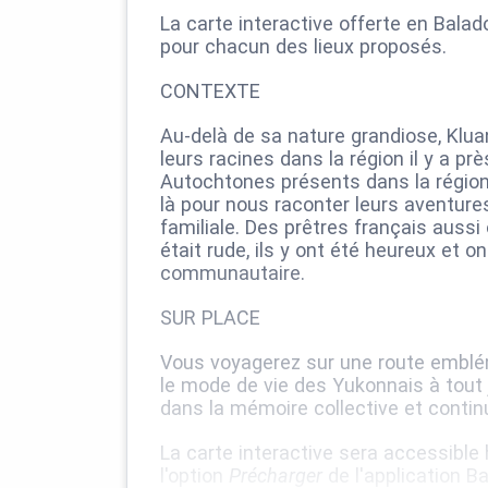
La carte interactive offerte en Bal
pour chacun des lieux proposés.
CONTEXTE
Au-delà de sa nature grandiose, Kluan
leurs racines dans la région il y a pr
Autochtones présents dans la région
là pour nous raconter leurs aventures
familiale. Des prêtres français aussi
était rude, ils y ont été heureux et o
communautaire.
SUR PLACE
Vous voyagerez sur une route embléma
le mode de vie des Yukonnais à tout 
dans la mémoire collective et contin
La carte interactive sera accessible h
l'option
Précharger
de l'application B