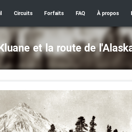
l
Circuits
Forfaits
FAQ
À propos
Kluane et la route de l'Alask