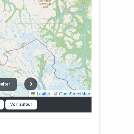
ulter
Leaflet
|
©
OpenStreetMap
Voir autour