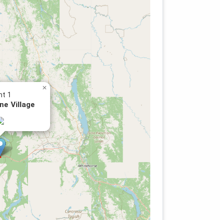
×
nt 1
e Village