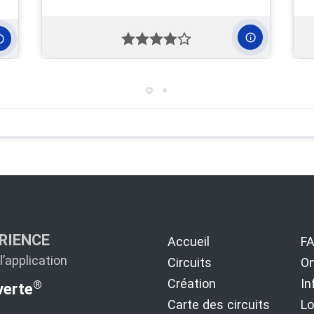
RIENCE
Accueil
F
’application
Circuits
On
Création
In
®
erte
Carte des circuits
Lo