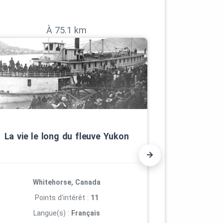
À 75.1 km
Les aven
La vie le long du fleuve Yukon
Whitehorse, Canada
Ca
Points d'intérêt :
11
Poi
Langue(s) :
Français
Lan