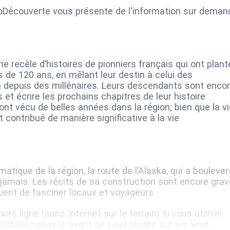
adoDécouverte vous présente de l'information sur deman
e recèle d’histoires de pionniers français qui ont plant
ès de 120 ans, en mêlant leur destin à celui des
 depuis des millénaires. Leurs descendants sont enco
 et écrire les prochains chapitres de leur histoire
 ont vécu de belles années dans la région; bien que la v
nt contribué de manière significative à la vie
tique de la région, la route de l’Alaska, qui a bouleve
jamais. Les récits de sa construction sont encore gra
uent de fasciner locaux et voyageurs.
ors ligne (sans Internet sur le terrain) si vous utiliser
aladoDécouverte avant de vous rendre sur les lieux.