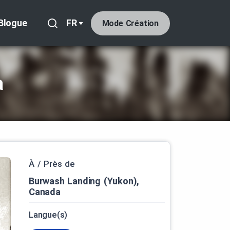
Blogue
FR
Mode Création
a
À / Près de
Burwash Landing (Yukon),
Canada
Langue(s)