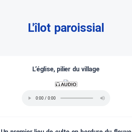
L'îlot paroissial
L’église, pilier du village
Un premier lieu de culte en bordure du fleuve