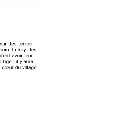
 sur des terres
emin du Roy : les
itent avoir leur
tige : il y aura
e cœur du village