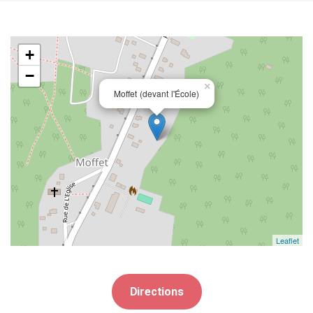
+
−
×
Moffet (devant l'École)
Leaflet
Directions