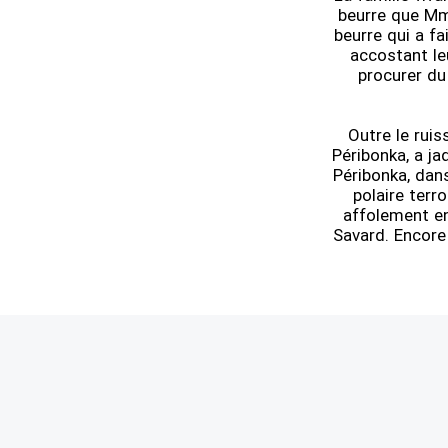
beurre que Mme
beurre qui a f
accostant le
procurer du 
Outre le ruis
Péribonka, a ja
Péribonka, dans
polaire terro
affolement en 
Savard. Encore 