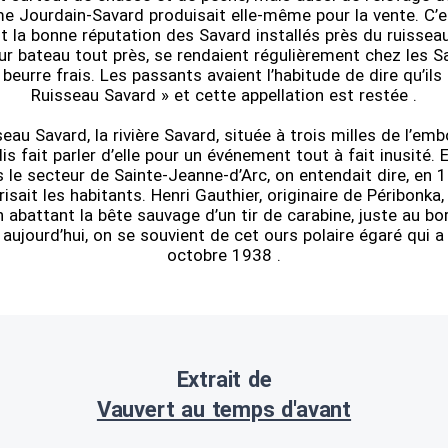
 Jourdain-Savard produisait elle-même pour la vente. C’es
ait la bonne réputation des Savard installés près du ruisse
ur bateau tout près, se rendaient régulièrement chez les S
beurre frais. Les passants avaient l’habitude de dire qu’ils 
Ruisseau Savard » et cette appellation est restée .
seau Savard, la rivière Savard, située à trois milles de l’em
dis fait parler d’elle pour un événement tout à fait inusité. 
 le secteur de Sainte-Jeanne-d’Arc, on entendait dire, en 
risait les habitants. Henri Gauthier, originaire de Péribonka,
abattant la bête sauvage d’un tir de carabine, juste au bor
aujourd’hui, on se souvient de cet ours polaire égaré qui 
octobre 1938 .
Extrait de
Vauvert au temps d'avant