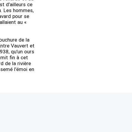
t d’ailleurs ce
au. Les hommes,
avard pour se
allaient au «
bouchure de la
Entre Vauvert et
1938, qu’un ours
 mit fin à cet
d de la rivière
a semé l’émoi en