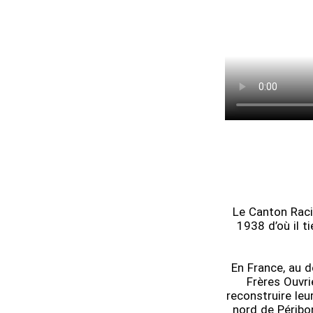
Le Canton Raci
1938 d’où il t
En France, au dé
Frères Ouvri
reconstruire leu
nord de Péribo