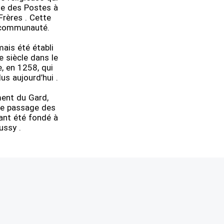
ale des Postes à
Frères . Cette
a communauté.
mais été établi
e siècle dans le
, en 1258, qui
us aujourd’hui .
ment du Gard,
que passage des
ant été fondé à
ussy .