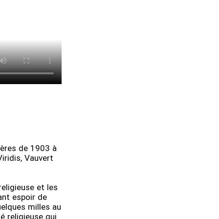
rères de 1903 à
iridis, Vauvert
religieuse et les
ant espoir de
uelques milles au
 religieuse qui