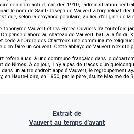
oire son nom actuel, car, dès 1910, l’administration centr
uait le nom de Saint-Joseph de Vauvert à l’orphelinat des 
est due, selon la croyance populaire, au lieu d’origine de l
le toponyme Vauvert et les Frères Ouvriers n’a toutefois ja
 On pense d’abord au château de Vauvert, bâti à la fin du X
et cédé à l’Ordre des Chartreux, une communauté religieuse
ée d’en faire un couvent. Cette abbaye de Vauvert n’existe pl
rt réfère aussi à une commune française dans le départe
 de Nîmes. À ce jour, il n’y a pas de traces d’un quelcon
s dans un autre endroit appelé Vauvert, le regroupement ay
y, en Haute-Loire, en 1850, par le père jésuite Maxime de B
Extrait de
Vauvert au temps d'avant