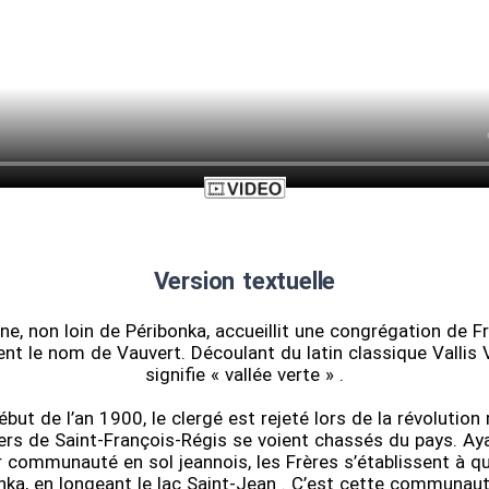
Version textuelle
ne, non loin de Péribonka, accueillit une congrégation de F
ient le nom de Vauvert. Découlant du latin classique Vallis V
signifie « vallée verte » .
but de l’an 1900, le clergé est rejeté lors de la révolution 
ers de Saint-François-Régis se voient chassés du pays. Ay
r communauté en sol jeannois, les Frères s’établissent à q
nka, en longeant le lac Saint-Jean . C’est cette communauté