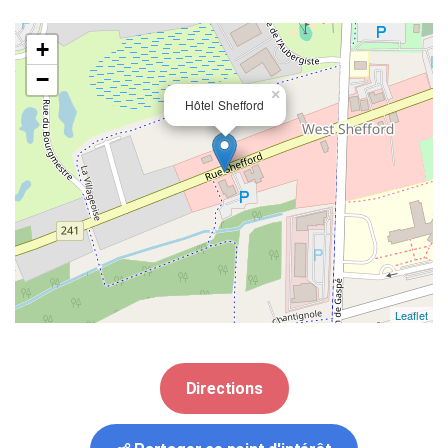
+
−
×
Hôtel Shefford
Leaflet
Directions