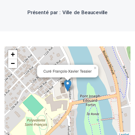
Présenté par : Ville de Beauceville
+
−
×
Curé François-Xavier Tessier
Leaflet