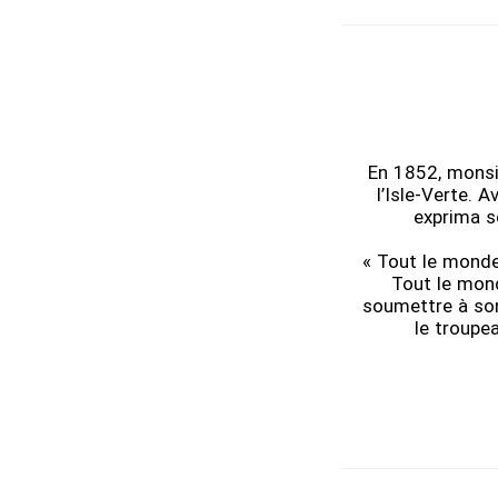
En 1852, monsie
l’Isle-Verte. 
exprima so
« Tout le monde 
Tout le mond
soumettre à son 
le troupea