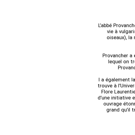
L’abbé Provanche
vie à vulgar
oiseaux), la 
Provancher a 
lequel on tr
Provanc
l a également la
trouve à l’Unive
Flore Laurenti
d’une initiative
ouvrage étonn
grand qu’il t