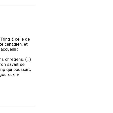
Tring à celle de
te canadien, et
accueilli :
ns chrétiens. (…)
’on savait se
amp qui poussait,
igoureux. »