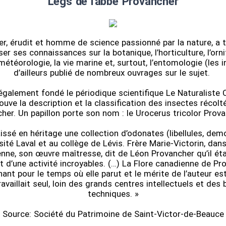
Legs de l'abbé Provancher
r, érudit et homme de science passionné par la nature, a t
iser ses connaissances sur la botanique, l’horticulture, l’orni
météorologie, la vie marine et, surtout, l’entomologie (les i
d’ailleurs publié de nombreux ouvrages sur le sujet.
également fondé le périodique scientifique Le Naturaliste 
ouve la description et la classification des insectes récolt
her. Un papillon porte son nom : le Urocerus tricolor Prova
issé en héritage une collection d’odonates (libellules, demoi
rsité Laval et au collège de Lévis. Frère Marie-Victorin, dans
enne, son œuvre maîtresse, dit de Léon Provancher qu’il é
 et d’une activité incroyables. (…) La Flore canadienne de Pr
ant pour le temps où elle parut et le mérite de l’auteur est
ravaillait seul, loin des grands centres intellectuels et des
techniques. »
Source: Société du Patrimoine de Saint-Victor-de-Beauce