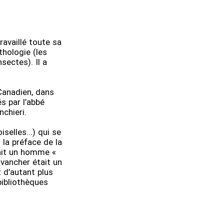
ravaillé toute sa
thologie (les
nsectes). Il a
Canadien, dans
és par l’abbé
nchieri.
selles...) qui se
 la préface de la
tait un homme «
ovancher était un
 d’autant plus
 bibliothèques