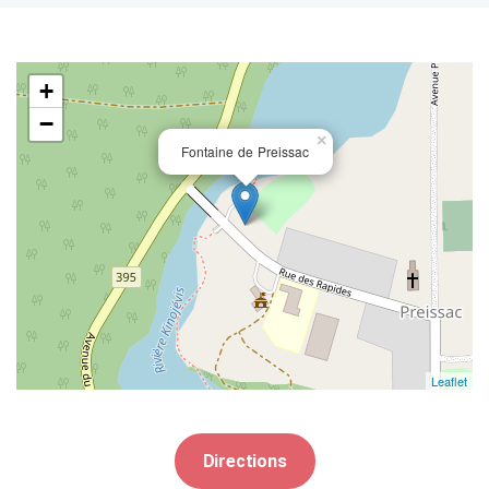
+
−
×
Fontaine de Preissac
Leaflet
Directions