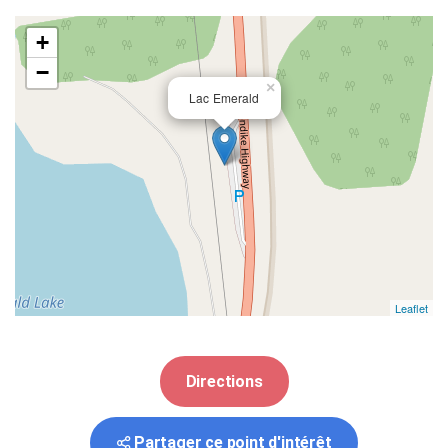
+
−
×
Lac Emerald
Leaflet
Directions
Partager ce point d'intérêt