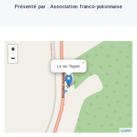
Présenté par : Association franco-yukonnaise
+
−
×
Le lac Tagish
Leaflet