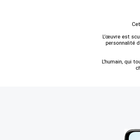
Cet
L’œuvre est scul
personnalité 
L’humain, qui to
c