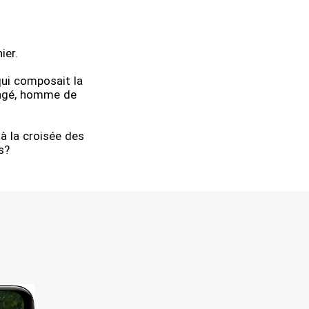
ier.
 qui composait la
gagé, homme de
 à la croisée des
s?