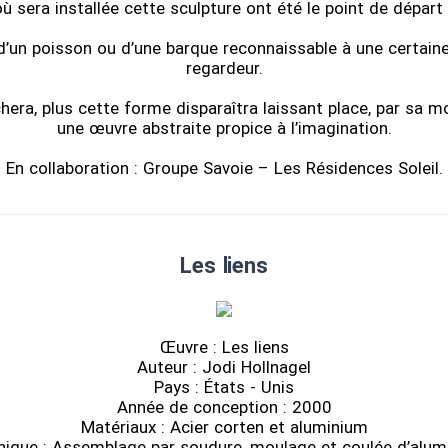
ù sera installée cette sculpture ont été le point de départ
 d’un poisson ou d’une barque reconnaissable à une certaine
regardeur.
chera, plus cette forme disparaîtra laissant place, par sa 
une œuvre abstraite propice à l’imagination.
En collaboration : Groupe Savoie – Les Résidences Soleil.
Les liens
Œuvre : Les liens
Auteur : Jodi Hollnagel
Pays : États - Unis
Année de conception : 2000
Matériaux : Acier corten et aluminium
nique : Assemblage par soudure, moulage et coulée d’alum