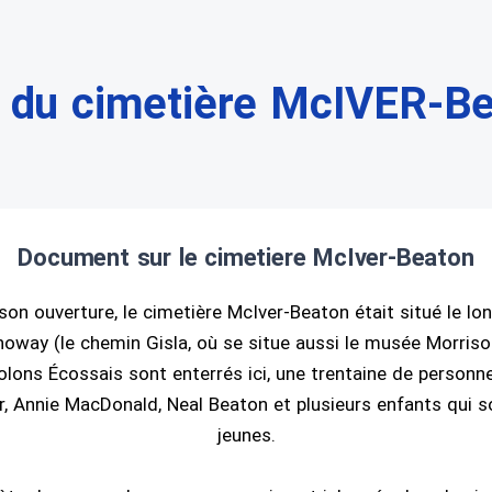
 du cimetière McIVER-B
Document sur le cimetiere McIver-Beaton
n ouverture, le cimetière McIver-Beaton était situé le lo
oway (le chemin Gisla, où se situe aussi le musée Morriso
lons Écossais sont enterrés ici, une trentaine de personn
, Annie MacDonald, Neal Beaton et plusieurs enfants qui s
jeunes.