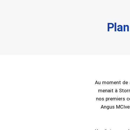
Plan
Au moment de so
menait à Storn
nos premiers co
Angus MCIver