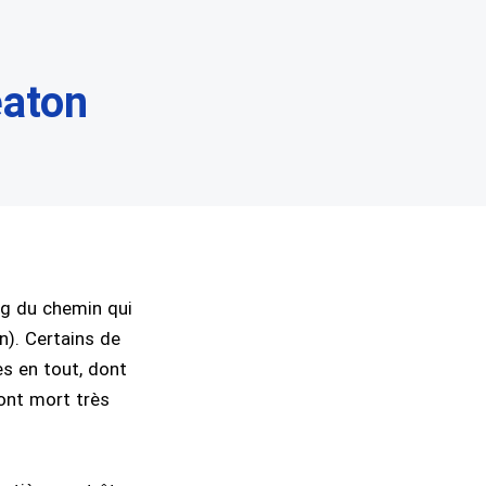
eaton
ng du chemin qui
n). Certains de
es en tout, dont
ont mort très