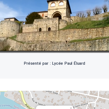
Présenté par : Lycée Paul Éluard
×