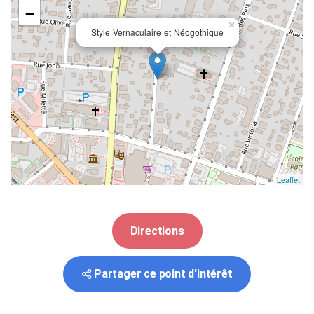
−
×
Style Vernaculaire et Néogothique
Leaflet
Directions
Partager ce point d'intérêt