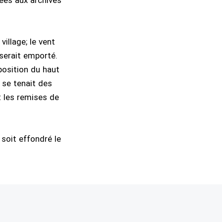
vées aux archives
village; le vent
 serait emporté.
xposition du haut
ù se tenait des
t les remises de
e soit effondré le