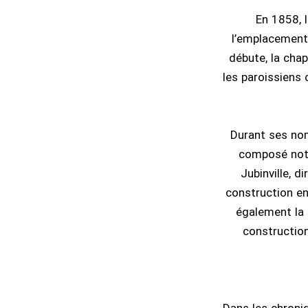
En 1858, l
l’emplacement 
débute, la chap
les paroissiens 
Durant ses nom
composé nota
Jubinville, d
construction en 
également la 
construction