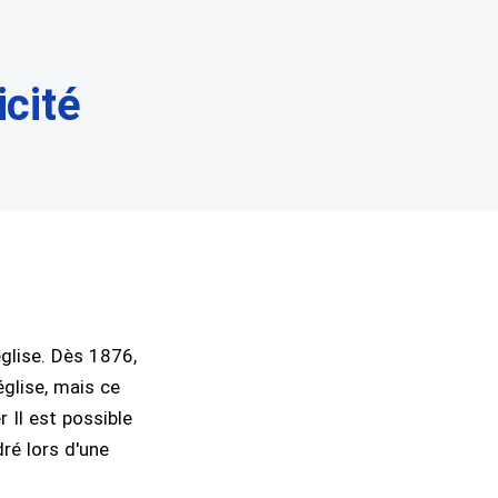
icité
église. Dès 1876,
église, mais ce
 Il est possible
dré lors d'une