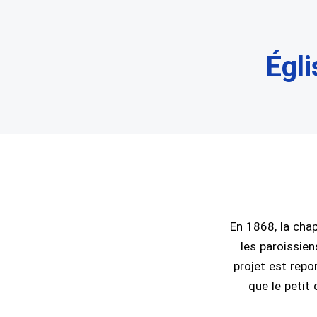
Égli
En 1868, la chap
les paroissien
projet est repo
que le petit 