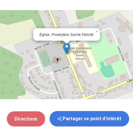
×
Église, Presbytère Sainte-Félicité
Partager ce point d'intérêt
Directions